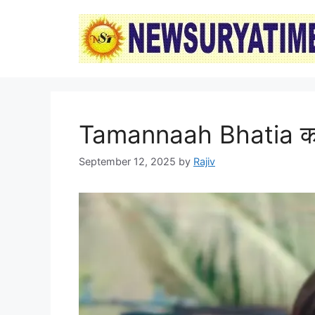
Skip
to
content
Tamannaah Bhatia का नय
September 12, 2025
by
Rajiv