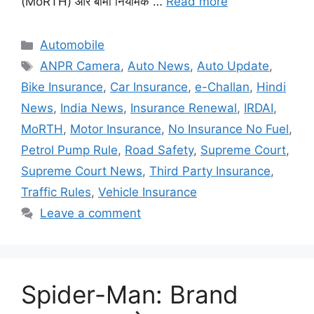
(MoRTH) और बीमा नियामक …
Read more
Categories
Automobile
Tags
ANPR Camera
,
Auto News
,
Auto Update
,
Bike Insurance
,
Car Insurance
,
e-Challan
,
Hindi
News
,
India News
,
Insurance Renewal
,
IRDAI
,
MoRTH
,
Motor Insurance
,
No Insurance No Fuel
,
Petrol Pump Rule
,
Road Safety
,
Supreme Court
,
Supreme Court News
,
Third Party Insurance
,
Traffic Rules
,
Vehicle Insurance
Leave a comment
Spider-Man: Brand