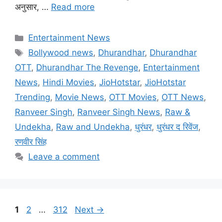
अनुसार, …
Read more
Categories
Entertainment News
Tags
Bollywood news
,
Dhurandhar
,
Dhurandhar
OTT
,
Dhurandhar The Revenge
,
Entertainment
News
,
Hindi Movies
,
JioHotstar
,
JioHotstar
Trending
,
Movie News
,
OTT Movies
,
OTT News
,
Ranveer Singh
,
Ranveer Singh News
,
Raw &
Undekha
,
Raw and Undekha
,
धुरंधर
,
धुरंधर द रिवेंज
,
रणवीर सिंह
Leave a comment
Page
Page
Page
1
2
…
312
Next
→