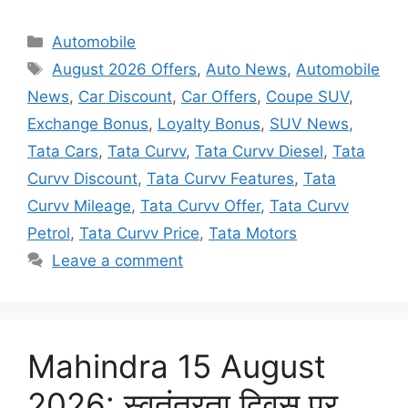
Categories
Automobile
Tags
August 2026 Offers
,
Auto News
,
Automobile
News
,
Car Discount
,
Car Offers
,
Coupe SUV
,
Exchange Bonus
,
Loyalty Bonus
,
SUV News
,
Tata Cars
,
Tata Curvv
,
Tata Curvv Diesel
,
Tata
Curvv Discount
,
Tata Curvv Features
,
Tata
Curvv Mileage
,
Tata Curvv Offer
,
Tata Curvv
Petrol
,
Tata Curvv Price
,
Tata Motors
Leave a comment
Mahindra 15 August
2026: स्वतंत्रता दिवस पर