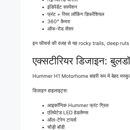
इंडिपेंडेंट सस्पेंशन
फ्रंट + रियर लॉकिंग डिफरेंशियल
360° कैमरा
ऑफ-रोड सेंसर
इन फीचर्स की वजह से यह rocky trails, deep rut
एक्सटीरियर डिजाइन: बुलडॉ
Hummer H1 Motorhome बाहरी रूप में बेहद मस्कुल
डिज़ाइन हाइलाइट्स:
आइकॉनिक Hummer फ्रंट ग्रिल
एलिवेटेड LED हेडलैम्प्स
ऑल-टेरेन टायर्स
चौड़ी बॉडी