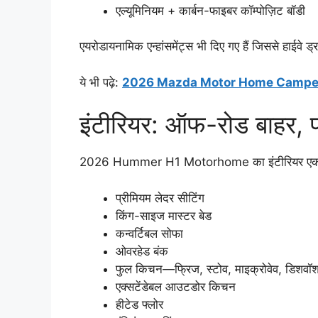
एल्यूमिनियम + कार्बन-फाइबर कॉम्पोज़िट बॉडी
एयरोडायनामिक एन्हांसमेंट्स भी दिए गए हैं जिससे हाईवे ड्राइ
ये भी पढ़े:
2026 Mazda Motor Home Camper Van: लग्
इंटीरियर: ऑफ-रोड बाहर, फ
2026 Hummer H1 Motorhome का इंटीरियर एक लग्ज
प्रीमियम लेदर सीटिंग
किंग-साइज मास्टर बेड
कन्वर्टिबल सोफा
ओवरहेड बंक
फुल किचन—फ्रिज, स्टोव, माइक्रोवेव, डिशवॉ
एक्सटेंडेबल आउटडोर किचन
हीटेड फ्लोर