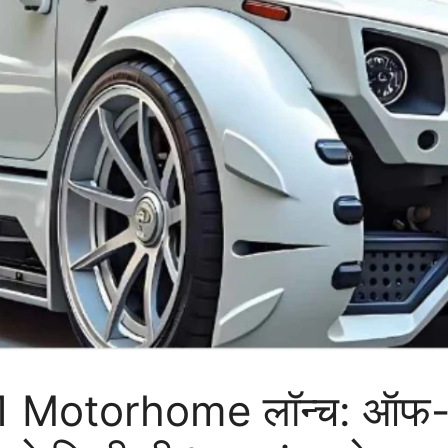
otorhome लॉन्च: ऑफ-रोड