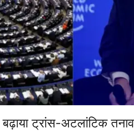
बढ़ाया ट्रांस-अटलांटिक तना