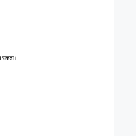
जा सकता
।