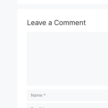
Leave a Comment
Comment
Name
Email