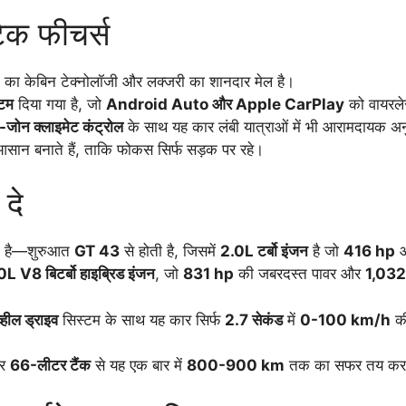
ेक फीचर्स
का केबिन टेक्नोलॉजी और लक्जरी का शानदार मेल है।
्टम
दिया गया है, जो
Android Auto और Apple CarPlay
को वायरले
जोन क्लाइमेट कंट्रोल
के साथ यह कार लंबी यात्राओं में भी आरामदायक अन
 आसान बनाते हैं, ताकि फोकस सिर्फ सड़क पर रहे।
 दे
ती है—शुरुआत
GT 43
से होती है, जिसमें
2.0L टर्बो इंजन
है जो
416 hp
L V8 बिटर्बो हाइब्रिड इंजन
, जो
831 hp
की जबरदस्त पावर और
1,032 
ल ड्राइव
सिस्टम के साथ यह कार सिर्फ
2.7 सेकंड
में
0-100 km/h
की
और
66-लीटर टैंक
से यह एक बार में
800-900 km
तक का सफर तय कर 