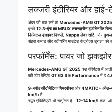
लक्जरी इंटीरियर और हाई-ट
अंदर की बात करें तो
Mercedes-AMG GT 2025
इसमें
12.3-इंच का MBUX टचस्क्रीन इंफोटेनमेंट सिस
डिजिटल ड्राइवर डिस्प्ले
,
Nappa लेदर सीटें
, और
डुअल-
वॉइस कमांड और स्टीयरिंग माउंटेड कंट्रोल्स ड्राइव को
परफॉर्मेंस: पावर जो झकझोर
Mercedes-AMG GT 2025
कई वेरिएंट्स में आ
वहीं टॉप वेरिएंट
GT 63 S E Performance
में है
4.0
9-स्पीड ऑटोमैटिक गियरबॉक्स
और
4MATIC+ ऑल-व्ही
km/h
है।
फ्यूल एफिशिएंसी भी संतुलित है—
12-14 km/l
तक, 