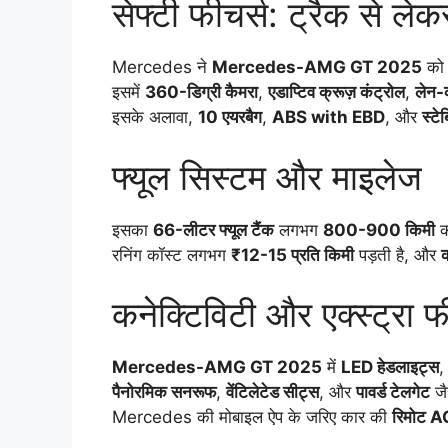
सेफ्टी फीचर्स: ट्रैक से ले
Mercedes ने
Mercedes-AMG GT 2025
को ल
इसमें
360-डिग्री कैमरा
,
एडाप्टिव क्रूज़ कंट्रोल
,
लेन-
इसके अलावा,
10 एयरबैग
,
ABS with EBD
, और
स्टे
फ्यूल सिस्टम और माइलेज
इसका
66-लीटर फ्यूल टैंक
लगभग
800-900 किमी
की
रनिंग कॉस्ट लगभग
₹12-15 प्रति किमी
पड़ती है, और
कनेक्टिविटी और एक्स्ट्रा फ
Mercedes-AMG GT 2025
में
LED हेडलाइट्स
पैनोरमिक सनरूफ
,
वेंटिलेटेड सीट्स
, और
पावर्ड टेलगेट
जै
Mercedes की मोबाइल ऐप के जरिए कार की
रिमोट AC