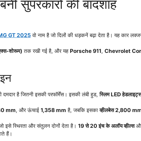
नी सुपरकारों की बादशाह
MG GT 2025
वो नाम है जो दिलों की धड़कनें बढ़ा देता है। यह कार लक्ज
एक्स-शोरूम)
तक रखी गई है, और यह
Porsche 911
,
Chevrolet Co
ाइन
दमदार है जितनी इसकी परफॉर्मेंस। इसकी लंबी हुड,
स्लिम LED हेडलाइट्
30 mm
, और ऊंचाई
1,358 mm
है, जबकि इसका
व्हीलबेस 2,800 m
जो इसे स्थिरता और संतुलन दोनों देता है।
19 से 20 इंच के अलॉय व्हील्स
औ
े हैं।