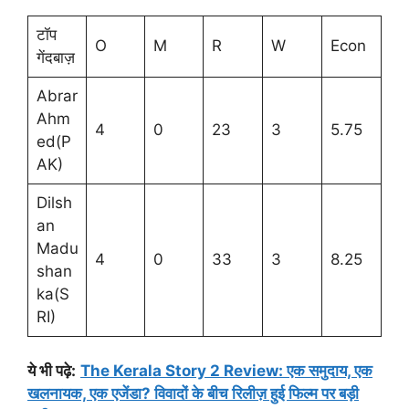
टॉप
O
M
R
W
Econ
गेंदबाज़
Abrar
Ahm
4
0
23
3
5.75
ed(P
AK)
Dilsh
an
Madu
4
0
33
3
8.25
shan
ka(S
RI)
ये भी पढ़े:
The Kerala Story 2 Review: एक समुदाय, एक
खलनायक, एक एजेंडा? विवादों के बीच रिलीज़ हुई फिल्म पर बड़ी