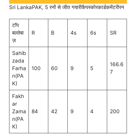
Sri LankaPAK, 5 रनों से जीत गयारीकैपस्कोरकार्डकमेंटरीरन
टॉप
बल्लेबा
R
B
4s
6s
SR
ज़
Sahib
zada
166.6
Farha
100
60
9
5
7
n(PA
K)
Fakh
ar
Zama
84
42
9
4
200
n(PA
K)