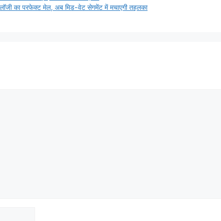
ी का परफेक्ट मेल, अब मिड-वेट सेगमेंट में मचाएगी तहलका