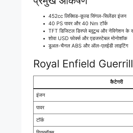
प्रमुख आकर्षण
452cc लिक्विड-कूल्ड सिंगल-सिलेंडर इंजन
40 PS पावर और 40 Nm टॉर्क
TFT डिजिटल डिस्प्ले ब्लूटूथ और नेविगेशन के 
शोवा USD फोर्क्स और एडजस्टेबल मोनोशॉक
डुअल-चैनल ABS और ऑल-एलईडी लाइटिंग
Royal Enfield Guerril
कैटेगरी
इंजन
पावर
टॉर्क
गियरबॉक्स