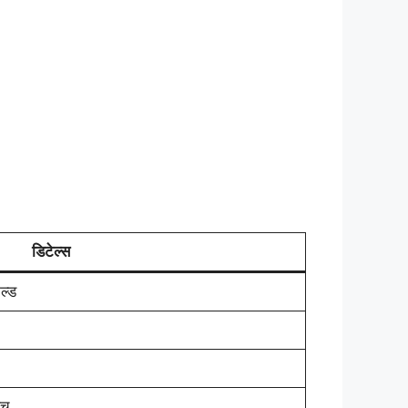
डिटेल्स
ल्ड
लच