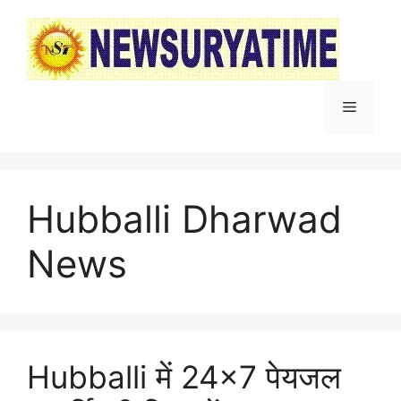
Skip
to
content
Menu
Hubballi Dharwad
News
Hubballi में 24×7 पेयजल