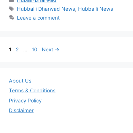
Tags
Hubballi Dharwad News
,
Hubballi News
Leave a comment
Page
Page
Page
1
2
…
10
Next
→
About Us
Terms & Conditions
Privacy Policy
Disclaimer