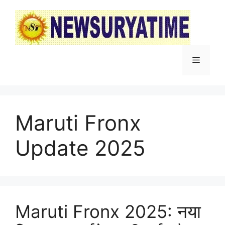
Skip
to
content
Menu
Maruti Fronx
Update 2025
Maruti Fronx 2025: नया