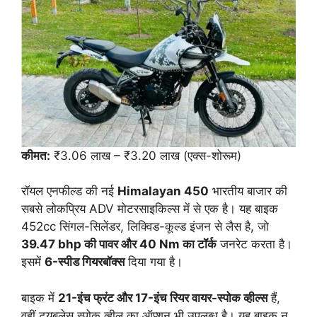
कीमत:
₹3.06 लाख – ₹3.20 लाख (एक्स-शोरूम)
रॉयल एनफील्ड की नई
Himalayan 450
भारतीय बाजार की
सबसे लोकप्रिय ADV मोटरसाइकिल्स में से एक है। यह बाइक
452cc सिंगल-सिलेंडर, लिक्विड-कूल्ड इंजन से लैस है, जो
39.47 bhp की पावर और 40 Nm का टॉर्क
जनरेट करता है।
इसमें
6-स्पीड गियरबॉक्स
दिया गया है।
बाइक में
21-इंच फ्रंट और 17-इंच रियर वायर-स्पोक व्हील्स
हैं,
वहीं ट्यूबलेस स्पोक व्हील का ऑप्शन भी उपलब्ध है। यह बाइक न