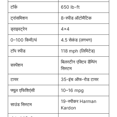
टॉर्क
650 lb-ft
ट्रांसमिशन
8-स्पीड ऑटोमैटिक
ड्राइवट्रेन
4×4
0–100 किमी/घं
4.5 सेकंड (लगभग)
टॉप स्पीड
118 mph (लिमिटेड)
बिलस्टीन एक्टिव डैम्पिंग
सस्पेंशन
सिस्टम
टायर
35-इंच ऑफ-रोड टायर
फ्यूल एफिशिएंसी
10–16 mpg
19-स्पीकर Harman
साउंड सिस्टम
Kardon