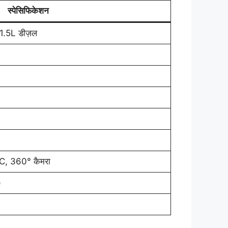
स्पेसिफिकेशन
/ 1.5L डीज़ल
C, 360° कैमरा
)