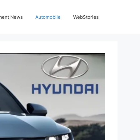
nment News
Automobile
WebStories