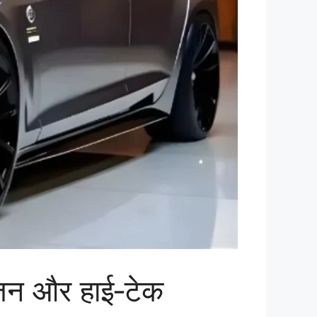
जन और हाई‑टेक