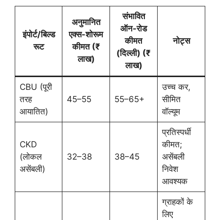
संभावित
अनुमानित
ऑन-रोड
इंपोर्ट/बिल्ड
एक्स-शोरूम
कीमत
नोट्स
रूट
कीमत (₹
(दिल्ली) (₹
लाख)
लाख)
CBU (पूरी
उच्च कर,
तरह
45–55
55–65+
सीमित
आयातित)
वॉल्यूम
प्रतिस्पर्धी
CKD
कीमत;
(लोकल
32–38
38–45
असेंबली
असेंबली)
निवेश
आवश्यक
ग्राहकों के
लिए