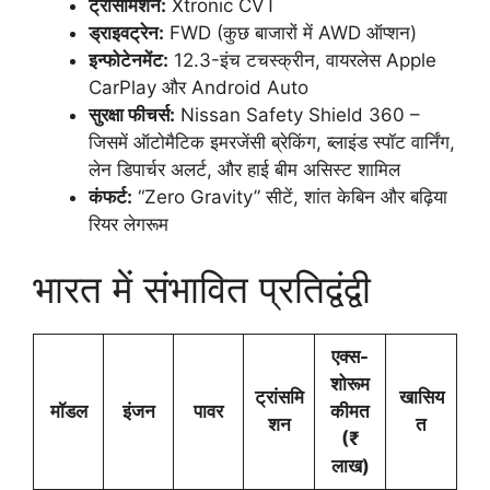
ट्रांसमिशन:
Xtronic CVT
ड्राइवट्रेन:
FWD (कुछ बाजारों में AWD ऑप्शन)
इन्फोटेनमेंट:
12.3-इंच टचस्क्रीन, वायरलेस Apple
CarPlay और Android Auto
सुरक्षा फीचर्स:
Nissan Safety Shield 360 –
जिसमें ऑटोमैटिक इमरजेंसी ब्रेकिंग, ब्लाइंड स्पॉट वार्निंग,
लेन डिपार्चर अलर्ट, और हाई बीम असिस्ट शामिल
कंफर्ट:
“Zero Gravity” सीटें, शांत केबिन और बढ़िया
रियर लेगरूम
भारत में संभावित प्रतिद्वंद्वी
एक्स-
शोरूम
ट्रांसमि
खासिय
मॉडल
इंजन
पावर
कीमत
शन
त
(₹
लाख)