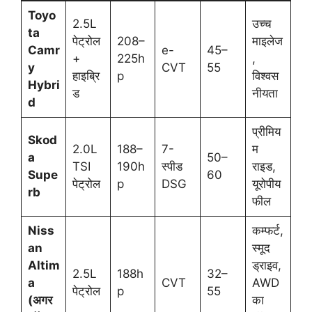
Toyo
2.5L
उच्च
ta
पेट्रोल
208–
माइलेज
Camr
e-
45–
+
225h
,
y
CVT
55
हाइब्रि
p
विश्वस
Hybri
ड
नीयता
d
प्रीमिय
Skod
2.0L
188–
7-
म
a
50–
TSI
190h
स्पीड
राइड,
Supe
60
पेट्रोल
p
DSG
यूरोपीय
rb
फील
Niss
कम्फर्ट,
an
स्मूद
Altim
ड्राइव,
2.5L
188h
32–
a
CVT
AWD
पेट्रोल
p
55
(अगर
का