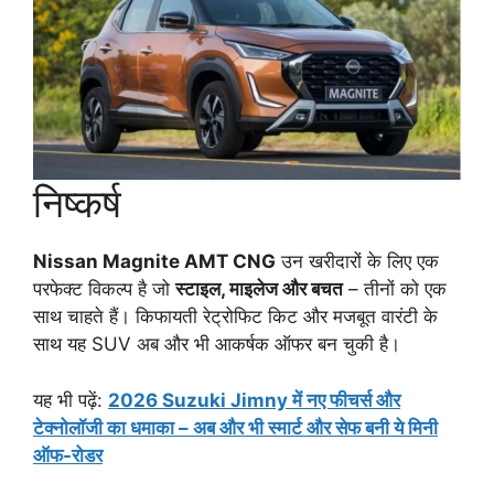
निष्कर्ष
Nissan Magnite AMT CNG
उन खरीदारों के लिए एक
परफेक्ट विकल्प है जो
स्टाइल, माइलेज और बचत
– तीनों को एक
साथ चाहते हैं। किफायती रेट्रोफिट किट और मजबूत वारंटी के
साथ यह SUV अब और भी आकर्षक ऑफर बन चुकी है।
यह भी पढ़ें:
2026 Suzuki Jimny में नए फीचर्स और
टेक्नोलॉजी का धमाका – अब और भी स्मार्ट और सेफ बनी ये मिनी
ऑफ-रोडर