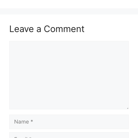
Leave a Comment
Comment
Name
Email