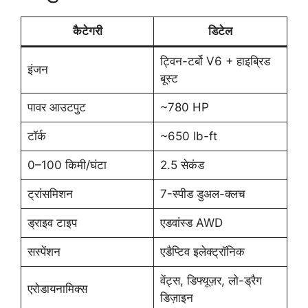
कैटेगरी
डिटेल
ट्विन-टर्बो V6 + हाइब्रिड
इंजन
बूस्ट
पावर आउटपुट
~780 HP
टॉर्क
~650 lb-ft
0–100 किमी/घंटा
2.5 सेकंड
ट्रांसमिशन
7-स्पीड डुअल-क्लच
ड्राइव टाइप
एडवांस्ड AWD
सस्पेंशन
एडैप्टिव इलेक्ट्रॉनिक
वेंट्स, डिफ्यूज़र, लो-ड्रैग
एरोडायनामिक्स
डिज़ाइन