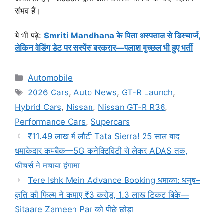
संभव हैं।
ये भी पढ़े:
Smriti Mandhana के पिता अस्पताल से डिस्चार्ज,
लेकिन वेडिंग डेट पर सस्पेंस बरकरार—पलाश मुच्छल भी हुए भर्ती
Categories
Automobile
Tags
2026 Cars
,
Auto News
,
GT-R Launch
,
Hybrid Cars
,
Nissan
,
Nissan GT-R R36
,
Performance Cars
,
Supercars
₹11.49 लाख में लौटी Tata Sierra! 25 साल बाद
धमाकेदार कमबैक—5G कनेक्टिविटी से लेकर ADAS तक,
फीचर्स ने मचाया हंगामा
Tere Ishk Mein Advance Booking धमाका: धनुष–
कृति की फिल्म ने कमाए ₹3 करोड़, 1.3 लाख टिकट बिके—
Sitaare Zameen Par को पीछे छोड़ा