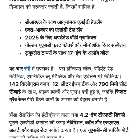
डिज़ाइन को बरकरार रखती है, जिसमें शामिल हैं:
डीआरएल के साथ आक्रामक एलईडी हेडलैंप
एक्स-आकार का एलईडी टेल लैंप
2025 के लिए अपडेटेड बॉडी ग्राफिक्स
गोल्डन यूएसडी फ्रंट फोर्क्स
और
मोनोशॉक रियर सस्पेंशन
ट्यूबलेस टायरों के साथ 17-इंच के अलॉय व्हील
यह
चार
रंगों
में उपलब्ध है – पर्ल इग्नियस ब्लैक, रेडिएंट रेड
मेटैलिक, एथलेटिक ब्लू मेटैलिक और मैट एक्सिस ग्रे मेटैलिक।
142 किलोग्राम वज़न
,
12-लीटर ईंधन टैंक
और
790 मिमी सीट
ऊँचाई
के साथ, बाइक हल्की और सुलभ बनी हुई है, जबकि
स्प्लिट
ग्रैब रेल्स
पीछे बैठने वालों के आराम को बेहतर बनाती हैं।
होंडा रोडसिंक ऐप इंटीग्रेशन वाला नया
4.2-इंच टीएफटी डिस्प्ले
पुराने एलसीडी कंसोल की जगह
नेविगेशन, कॉल और एसएमएस
अलर्ट, और राइड डेटा
सपोर्ट करता है। एक
यूएसबी-सी चार्जिंग पोर्ट