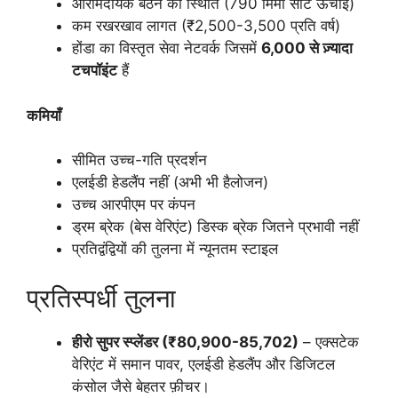
आरामदायक बैठने की स्थिति (790 मिमी सीट ऊँचाई)
कम रखरखाव लागत (₹2,500-3,500 प्रति वर्ष)
होंडा का विस्तृत सेवा नेटवर्क जिसमें
6,000 से ज़्यादा
टचपॉइंट
हैं
कमियाँ
सीमित उच्च-गति प्रदर्शन
एलईडी हेडलैंप नहीं (अभी भी हैलोजन)
उच्च आरपीएम पर कंपन
ड्रम ब्रेक (बेस वेरिएंट) डिस्क ब्रेक जितने प्रभावी नहीं
प्रतिद्वंद्वियों की तुलना में न्यूनतम स्टाइल
प्रतिस्पर्धी तुलना
हीरो सुपर स्प्लेंडर (₹80,900-85,702)
– एक्सटेक
वेरिएंट में समान पावर, एलईडी हेडलैंप और डिजिटल
कंसोल जैसे बेहतर फ़ीचर।