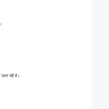
ै।
 उभर रही है।