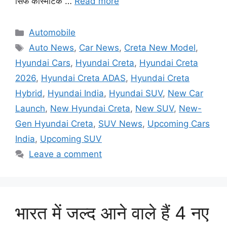
सिर्फ कॉस्मेटिक …
Read more
Categories
Automobile
Tags
Auto News
,
Car News
,
Creta New Model
,
Hyundai Cars
,
Hyundai Creta
,
Hyundai Creta
2026
,
Hyundai Creta ADAS
,
Hyundai Creta
Hybrid
,
Hyundai India
,
Hyundai SUV
,
New Car
Launch
,
New Hyundai Creta
,
New SUV
,
New-
Gen Hyundai Creta
,
SUV News
,
Upcoming Cars
India
,
Upcoming SUV
Leave a comment
भारत में जल्द आने वाले हैं 4 नए