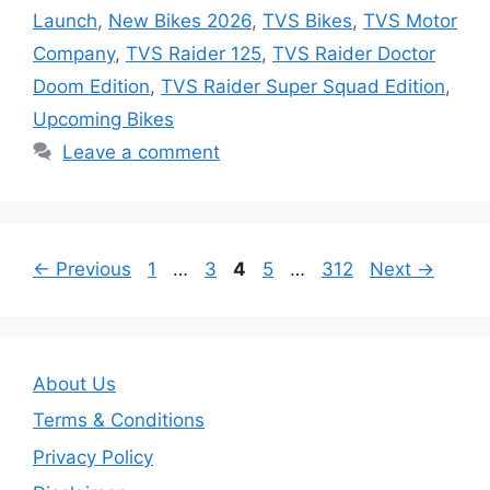
Launch
,
New Bikes 2026
,
TVS Bikes
,
TVS Motor
Company
,
TVS Raider 125
,
TVS Raider Doctor
Doom Edition
,
TVS Raider Super Squad Edition
,
Upcoming Bikes
Leave a comment
Page
Page
Page
Page
Page
←
Previous
1
…
3
4
5
…
312
Next
→
About Us
Terms & Conditions
Privacy Policy