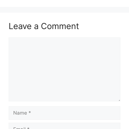
Leave a Comment
Comment
Name
Email