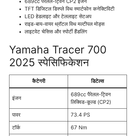
689cc पैरेलल-ट्विन CP2 इंजन
TFT डिजिटल डिस्प्ले विथ स्मार्टफोन कनेक्टिविटी
LED हेडलाइट और टेललाइट सेटअप
राइड-बाय-वायर थ्रॉटल विथ मल्टीपल मोड्स
लाइटवेट चेसिस और स्पोर्टी हैंडलिंग
Yamaha Tracer 700
2025 स्पेसिफिकेशन
कैटेगरी
डिटेल्स
689cc पैरेलल-ट्विन
इंजन
लिक्विड-कूल्ड (CP2)
पावर
73.4 PS
टॉर्क
67 Nm