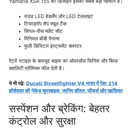
Yamaha XSR 155 का डिजाइन इसकी सबसे बड़ी पहचान है।
राउंड LED हेडलैंप और LED टेललाइट
टियरड्रॉप शेप फ्यूल टैंक
सिंगल-पीस फ्लैट सीट
मिनिमल बॉडी पैनल्स
फुली डिजिटल इंस्ट्रूमेंट क्लस्टर
रेट्रो स्टाइल के बावजूद बाइक का ओवरऑल फिनिश और बिल्ड
क्वालिटी प्रीमियम फील देती है।
ये भी पढ़े
:
Ducati Streetfighter V4 भारत में पेश: 214
हॉर्सपावर की नेकेड सुपरबाइक, जानिए कीमत, फीचर्स और खासियत
सस्पेंशन और ब्रेकिंग: बेहतर
कंट्रोल और सुरक्षा