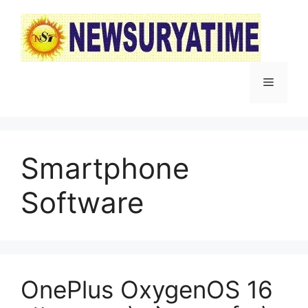
Skip
to
content
Menu
Smartphone
Software
OnePlus OxygenOS 16