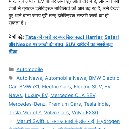
भारत का लग्जरी EV बाजार अभी शुरुआती दौर में है, लेकिन जिस
तेजी से ग्राहक इलेक्ट्रिक मोबिलिटी की ओर बढ़ रहे हैं, उसे देखते
हुए आने वाला समय पूरी तरह इलेक्ट्रिक लग्जरी कारों का हो
सकता है।
ये भी पढ़े:
Tata की कारों पर बंपर डिस्काउंट! Harrier, Safari
और Nexon पर लाखों की बचत, SUV खरीदने का सबसे बड़ा
मौका
Categories
Automobile
Tags
Auto News
,
Automobile News
,
BMW Electric
Car
,
BMW iX1
,
Electric Cars
,
Electric SUV
,
EV
News
,
Luxury EV
,
Mercedes CLA BEV
,
Mercedes-Benz
,
Premium Cars
,
Tesla India
,
Tesla Model Y
,
Volvo Cars
,
Volvo EX30
Maruti Swift का नया अवतार! पेट्रोल नहीं, Hydrogen