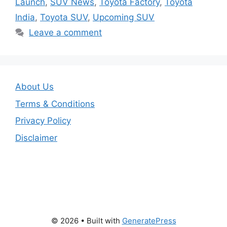
Launch
,
SUV News
,
Toyota Factory
,
Toyota
India
,
Toyota SUV
,
Upcoming SUV
Leave a comment
About Us
Terms & Conditions
Privacy Policy
Disclaimer
© 2026
• Built with
GeneratePress