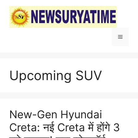
Skip
to
content
Menu
Upcoming SUV
New-Gen Hyundai
Creta: नई Creta में होंगे 3