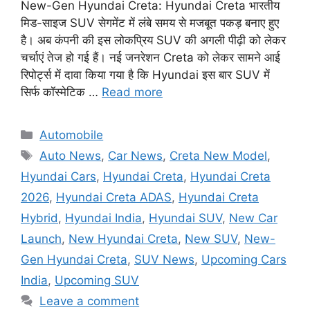
New-Gen Hyundai Creta: Hyundai Creta भारतीय
मिड-साइज SUV सेगमेंट में लंबे समय से मजबूत पकड़ बनाए हुए
है। अब कंपनी की इस लोकप्रिय SUV की अगली पीढ़ी को लेकर
चर्चाएं तेज हो गई हैं। नई जनरेशन Creta को लेकर सामने आई
रिपोर्ट्स में दावा किया गया है कि Hyundai इस बार SUV में
सिर्फ कॉस्मेटिक …
Read more
Categories
Automobile
Tags
Auto News
,
Car News
,
Creta New Model
,
Hyundai Cars
,
Hyundai Creta
,
Hyundai Creta
2026
,
Hyundai Creta ADAS
,
Hyundai Creta
Hybrid
,
Hyundai India
,
Hyundai SUV
,
New Car
Launch
,
New Hyundai Creta
,
New SUV
,
New-
Gen Hyundai Creta
,
SUV News
,
Upcoming Cars
India
,
Upcoming SUV
Leave a comment